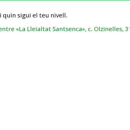
 quin sigui el teu nivell.
entre «La Lleialtat Santsenca», c. Olzinelles, 3