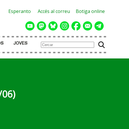
Esperanto
Accés al correu
Botiga online
OS
JOVES
/06)