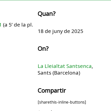
Quan?
1
(a 5’ de la pl.
18 de juny de 2025
On?
La Lleialtat Santsenca
,
Sants (Barcelona)
Compartir
[sharethis-inline-buttons]