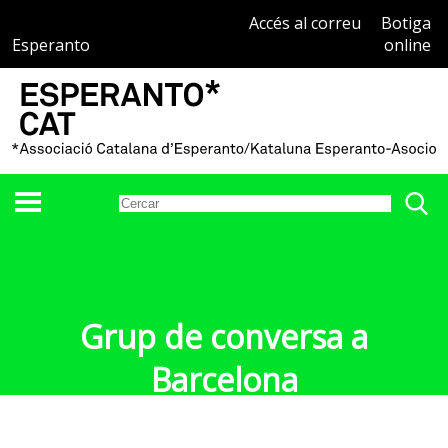
Accés al correu
Botiga
Esperanto
online
Grup de conversa a
Barcelona