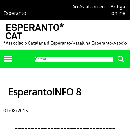
Accés al correu
Botiga
Esperanto
online
EsperantoINFO 8
01/08/2015