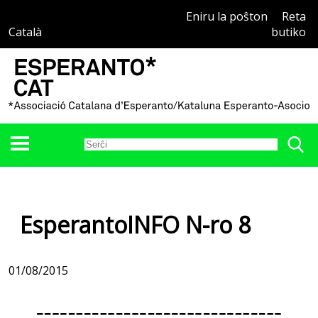
Eniru la poŝton
Reta
Català
butiko
EsperantoINFO N-ro 8
01/08/2015