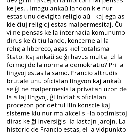
devigi ilin akcepti la morton? Mi pensas
ke jes… Imagu ankaŭ landon kie nur
estas unu devigita religio aŭ –kaj egalas-
kie ĉiuj religioj estas malpermesitaj. Ĉu
vi ne pensas ke la internacia komunumo
dirus ke ĉi tiu lando, koncerne al la
religia libereco, agas kiel totalisma
ŝtato. Kaj ankaŭ se ĝi havus multaj el la
formoj de la normala demokratio? Pri la
lingvoj estas la samo. Francio altrudis
brutale unu oficialan lingvon kaj ankaŭ
se ĝi ne malpermesis la privatan uzon de
la aliaj lingvoj, ĝi iniciatis oficialan
procezon por detrui ilin konscie kaj
sisteme kiu nur malakcelis –la optimistoj
diras ke ĝi inversiĝis- la lastajn jarojn. La
historio de Francio estas, el la vidpunkto