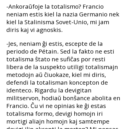
-Ankoraŭfoje la totalismo? Francio
neniam estis kiel la nazia Germanio nek
kiel la Stalinisma Sovet-Unio, mi jam
diris kaj vi agnoskis.
-Jes, neniam ĝi estis, escepte de la
periodo de Pétain. Sed la fakto ne esti
totalisma ŝtato ne sufiĉas por resti
libera de la suspekto utiligi totalismajn
metodojn aŭ ĉiuokaze, kiel mi diris,
defendi la totalisman koncepton de
identeco. Rigardu la devigitan
militservon, hodiaŭ bonŝance abolita en
Francio. Ĉu vi ne opinias ke ĝi estas
totalisma formo, devigi homojn iri
mortigi aliajn homojn kaj samtempe