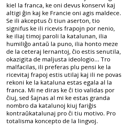
kiel la franca, ke oni devus konservi kaj
altigi ĝin kaj ke Francie oni agis maldece.
Se ili akceptus ĉi tiun aserton, tio
signifus ke ili ricevis frapojn por nenio,
ke iliaj timoj paroli la katalunan, ilia
humiliĝo antaŭ la puno, ilia honto meze
de la ceteraj lernantoj, ĉio estis senutila,
okazigita de maljusta ideologio… Tro
malfacilas, ili preferas plu pensi ke la
ricevitaj frapoj estis utilaj kaj ili ne povas
rekoni ke la kataluna estas egala al la
franca. Mi ne diras ke ĉi tio validas por
ĉiuj, sed ŝajnas al mi ke estas granda
nombro da katalunoj kiuj fariĝis
kontraŭkatalunaj pro ĉi tiu motivo. Pro
totalisma koncepto de la lingvoj.