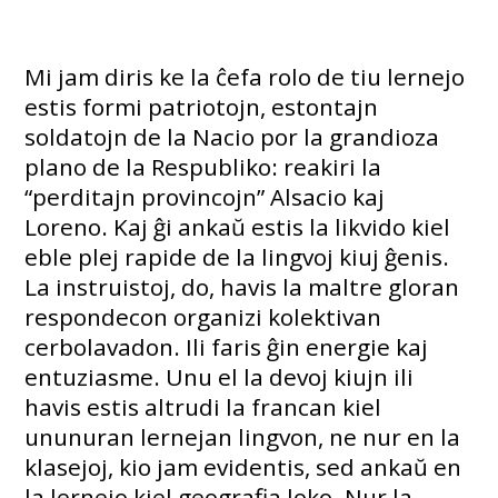
Mi jam diris ke la ĉefa rolo de tiu lernejo
estis formi patriotojn, estontajn
soldatojn de la Nacio por la grandioza
plano de la Respubliko: reakiri la
“perditajn provincojn” Alsacio kaj
Loreno. Kaj ĝi ankaŭ estis la likvido kiel
eble plej rapide de la lingvoj kiuj ĝenis.
La instruistoj, do, havis la maltre gloran
respondecon organizi kolektivan
cerbolavadon. Ili faris ĝin energie kaj
entuziasme. Unu el la devoj kiujn ili
havis estis altrudi la francan kiel
ununuran lernejan lingvon, ne nur en la
klasejoj, kio jam evidentis, sed ankaŭ en
la lernejo kiel geografia loko. Nur la