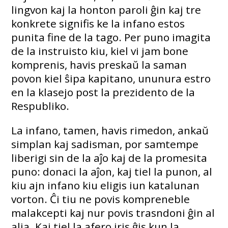
lingvon kaj la honton paroli ĝin kaj tre
konkrete signifis ke la infano estos
punita fine de la tago. Per puno imagita
de la instruisto kiu, kiel vi jam bone
komprenis, havis preskaŭ la saman
povon kiel ŝipa kapitano, ununura estro
en la klasejo post la prezidento de la
Respubliko.
La infano, tamen, havis rimedon, ankaŭ
simplan kaj sadisman, por samtempe
liberigi sin de la aĵo kaj de la promesita
puno: donaci la aĵon, kaj tiel la punon, al
kiu ajn infano kiu eligis iun katalunan
vorton. Ĉi tiu ne povis kompreneble
malakcepti kaj nur povis trasndoni ĝin al
alia. Kaj tiel la afero iris ĝis kun la