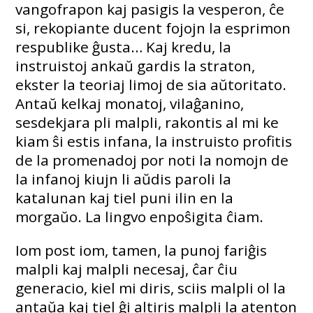
vangofrapon kaj pasigis la vesperon, ĉe
si, rekopiante ducent fojojn la esprimon
respublike ĝusta… Kaj kredu, la
instruistoj ankaŭ gardis la straton,
ekster la teoriaj limoj de sia aŭtoritato.
Antaŭ kelkaj monatoj, vilaĝanino,
sesdekjara pli malpli, rakontis al mi ke
kiam ŝi estis infana, la instruisto profitis
de la promenadoj por noti la nomojn de
la infanoj kiujn li aŭdis paroli la
katalunan kaj tiel puni ilin en la
morgaŭo. La lingvo enpoŝigita ĉiam.
Iom post iom, tamen, la punoj fariĝis
malpli kaj malpli necesaj, ĉar ĉiu
generacio, kiel mi diris, sciis malpli ol la
antaŭa kaj tiel ĝi altiris malpli la atenton