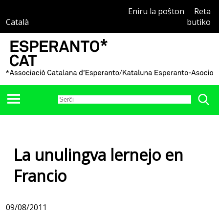
Eniru la poŝton
Reta
Català
butiko
La unulingva lernejo en
Francio
09/08/2011