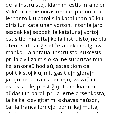
de la instruistoj. Kiam mi estis infano en
Volo’ mi rememoras neniun punon al iu
lernanto kiu parolis la katalunan aŭ kiu
diris iun katalunan vorton. Inter la jaroj
sesdek kaj sepdek, la katalunaj vortoj
estis tiel maloftaj ke la instruistoj ne plu
atentis, ili fariĝis el ĉefa peko malgrava
manko. La antaŭaj instruistoj sukcesis
pri la civiliza misio kaj ne surprizas min
ke, ankoraŭ hodiaŭ, estas tiom da
politikistoj kiuj mitigas tiujn glorajn
jarojn de la franca lernejo, kvazaŭ ili
estus la plej prestiĝaj. Tiam, kiam mi
aŭdas ilin paroli pri la lernejo “senkosta,
laika kaj devigita” mi ekhavas naŭzon,
ĉar la franca lernejo, por ni kaj multaj