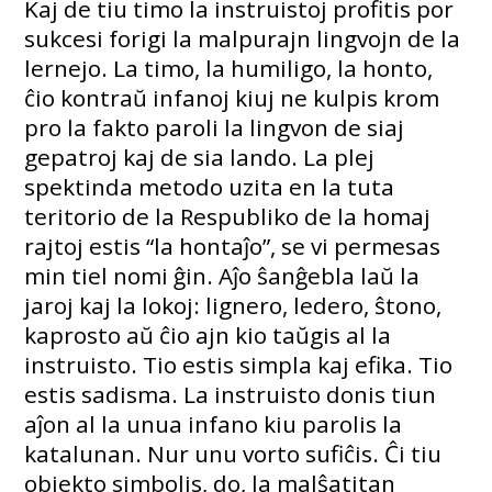
Kaj de tiu timo la instruistoj profitis por
sukcesi forigi la malpurajn lingvojn de la
lernejo. La timo, la humiligo, la honto,
ĉio kontraŭ infanoj kiuj ne kulpis krom
pro la fakto paroli la lingvon de siaj
gepatroj kaj de sia lando. La plej
spektinda metodo uzita en la tuta
teritorio de la Respubliko de la homaj
rajtoj estis “la hontaĵo”, se vi permesas
min tiel nomi ĝin. Aĵo ŝanĝebla laŭ la
jaroj kaj la lokoj: lignero, ledero, ŝtono,
kaprosto aŭ ĉio ajn kio taŭgis al la
instruisto. Tio estis simpla kaj efika. Tio
estis sadisma. La instruisto donis tiun
aĵon al la unua infano kiu parolis la
katalunan. Nur unu vorto sufiĉis. Ĉi tiu
objekto simbolis, do, la malŝatitan