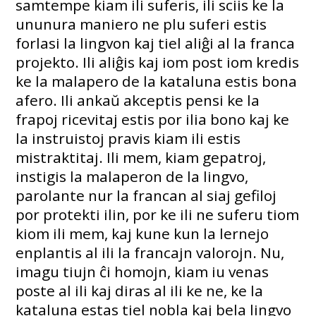
samtempe kiam ili suferis, ili sciis ke la
ununura maniero ne plu suferi estis
forlasi la lingvon kaj tiel aliĝi al la franca
projekto. Ili aliĝis kaj iom post iom kredis
ke la malapero de la kataluna estis bona
afero. Ili ankaŭ akceptis pensi ke la
frapoj ricevitaj estis por ilia bono kaj ke
la instruistoj pravis kiam ili estis
mistraktitaj. Ili mem, kiam gepatroj,
instigis la malaperon de la lingvo,
parolante nur la francan al siaj gefiloj
por protekti ilin, por ke ili ne suferu tiom
kiom ili mem, kaj kune kun la lernejo
enplantis al ili la francajn valorojn. Nu,
imagu tiujn ĉi homojn, kiam iu venas
poste al ili kaj diras al ili ke ne, ke la
kataluna estas tiel nobla kaj bela lingvo