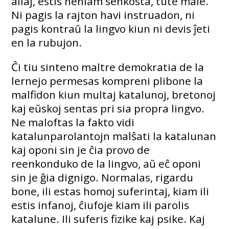
aliaj, estis neniam senkosta, tute male.
Ni pagis la rajton havi instruadon, ni
pagis kontraŭ la lingvo kiun ni devis ĵeti
en la rubujon.
Ĉi tiu sinteno maltre demokratia de la
lernejo permesas kompreni plibone la
malfidon kiun multaj katalunoj, bretonoj
kaj eŭskoj sentas pri sia propra lingvo.
Ne maloftas la fakto vidi
katalunparolantojn malŝati la katalunan
kaj oponi sin je ĉia provo de
reenkonduko de la lingvo, aŭ eĉ oponi
sin je ĝia dignigo. Normalas, rigardu
bone, ili estas homoj suferintaj, kiam ili
estis infanoj, ĉiufoje kiam ili parolis
katalune. Ili suferis fizike kaj psike. Kaj