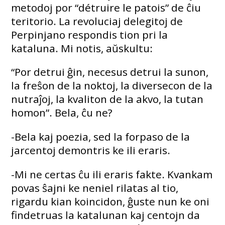
metodoj por “détruire le patois” de ĉiu
teritorio. La revoluciaj delegitoj de
Perpinjano respondis tion pri la
kataluna. Mi notis, aŭskultu:
“Por detrui ĝin, necesus detrui la sunon,
la freŝon de la noktoj, la diversecon de la
nutraĵoj, la kvaliton de la akvo, la tutan
homon”. Bela, ĉu ne?
-Bela kaj poezia, sed la forpaso de la
jarcentoj demontris ke ili eraris.
-Mi ne certas ĉu ili eraris fakte. Kvankam
povas ŝajni ke neniel rilatas al tio,
rigardu kian koincidon, ĝuste nun ke oni
findetruas la katalunan kaj centojn da