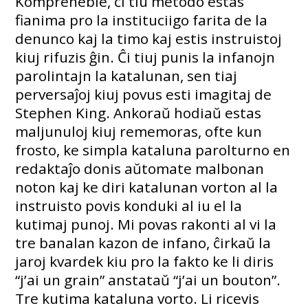
Kompreneble, ĉi tiu metodo estas
fianima pro la instituciigo farita de la
denunco kaj la timo kaj estis instruistoj
kiuj rifuzis ĝin. Ĉi tiuj punis la infanojn
parolintajn la katalunan, sen tiaj
perversaĵoj kiuj povus esti imagitaj de
Stephen King. Ankoraŭ hodiaŭ estas
maljunuloj kiuj rememoras, ofte kun
frosto, ke simpla kataluna parolturno en
redaktaĵo donis aŭtomate malbonan
noton kaj ke diri katalunan vorton al la
instruisto povis konduki al iu el la
kutimaj punoj. Mi povas rakonti al vi la
tre banalan kazon de infano, ĉirkaŭ la
jaroj kvardek kiu pro la fakto ke li diris
“j’ai un grain” anstataŭ “j’ai un bouton”.
Tre kutima kataluna vorto. Li ricevis