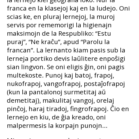
franca en la klasejoj kaj en la ludejo. Oni
scias ke, en pluraj lernejoj, la muroj
servis por rememorigi la higienajn
maksimojn de la Respubliko: “Estu
puraj”, “Ne kraĉu”, apud “Parolu la
francan”. La lernanto kiam pasis sub la
lerneja portiko devis laŭlitere enpoŝigi
sian lingvon. Se oni eligis ĝin, oni pagis
multekoste. Punoj kaj batoj, frapoj,
nukofrapoj, vangofrapoj, postaĵofrapoj
(kun la pantalonoj surmetitaj aŭ
demetitaj), makulitaj vangoj, orelaj
pinĉoj, haraj tiradoj, fingrofrapoj. Ĉio en
lernejo en kiu, de ĝia kreado, oni
malpermesis la korpajn punojn…