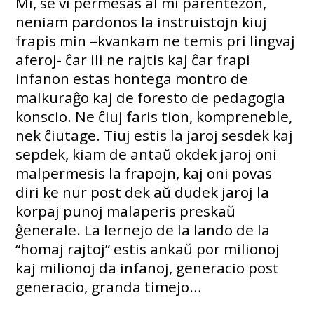
Mi, se vi permesas al mi parentezon,
neniam pardonos la instruistojn kiuj
frapis min –kvankam ne temis pri lingvaj
aferoj- ĉar ili ne rajtis kaj ĉar frapi
infanon estas hontega montro de
malkuraĝo kaj de foresto de pedagogia
konscio. Ne ĉiuj faris tion, kompreneble,
nek ĉiutage. Tiuj estis la jaroj sesdek kaj
sepdek, kiam de antaŭ okdek jaroj oni
malpermesis la frapojn, kaj oni povas
diri ke nur post dek aŭ dudek jaroj la
korpaj punoj malaperis preskaŭ
ĝenerale. La lernejo de la lando de la
“homaj rajtoj” estis ankaŭ por milionoj
kaj milionoj da infanoj, generacio post
generacio, granda timejo…