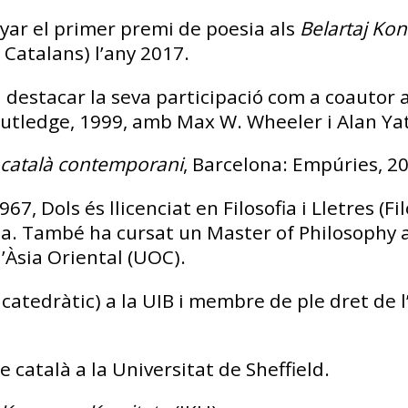
yar el primer premi de poesia als
Belartaj Kon
 Catalans) l’any 2017.
 destacar la seva participació com a coautor 
outledge, 1999, amb Max W. Wheeler i Alan Ya
 català contemporani
, Barcelona: Empúries, 2
, Dols és llicenciat en Filosofia i Lletres (Fi
na. També ha cursat un Master of Philosophy a
l’Àsia Oriental (UOC).
atedràtic) a la UIB i membre de ple dret de l’
català a la Universitat de Sheffield.