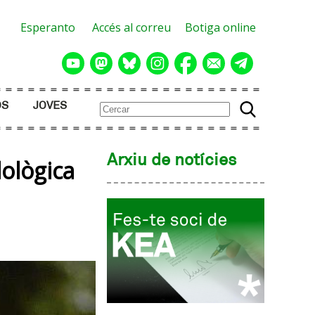
Esperanto
Accés al correu
Botiga online
OS
JOVES
Arxiu de notícies
lològica