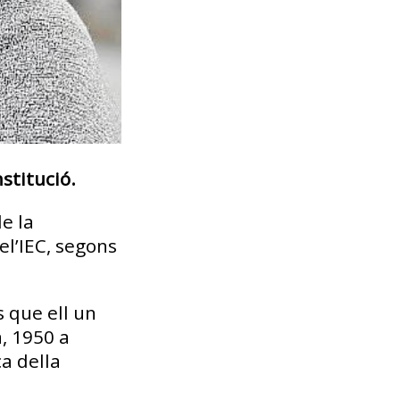
stitució.
de la
el’IEC, segons
 que ell un
a, 1950 a
ca della