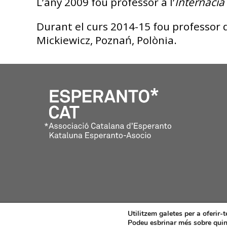
L’any 2009 fou professor a l’
Internaci
Durant el curs 2014-15 fou professor d
Mickiewicz, Poznań, Polònia.
Utilitzem galetes per a oferir-t
Podeu esbrinar més sobre quine