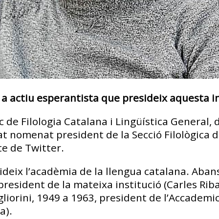
 a actiu esperantista que presideix aquesta in
c de Filologia Catalana i Lingüística General, 
tat nomenat president de la Secció Filològica d
te de Twitter.
ideix l’acadèmia de la llengua catalana. Abans
president de la mateixa institució (Carles Rib
gliorini, 1949 a 1963, president de l’Accademi
a).