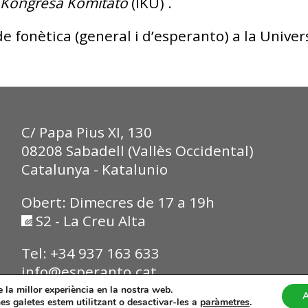
a Kongresa Komitato
(IKU) .
e fonètica (general i d’esperanto) a la Unive
C/ Papa Pius XI, 130
08208 Sabadell (Vallès Occidental)
Catalunya - Katalunio
Obert: Dimecres de 17 a 19h
S2 - La Creu Alta
Tel: +34 937 163 633
info@esperanto.cat
e la millor experiència en la nostra web.
A
s galetes estem utilitzant o desactivar-les a
paràmetres
.