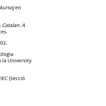
kursoj
en
a
Catalan. A
tes.
002.
lologia
 la University
IEC (Secció