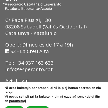
C/ Papa Pius XI, 130
08208 Sabadell (Vallès Occidental)
Catalunya - Katalunio
Obert: Dimecres de 17 a 19h
S2 - La Creu Alta
Tel: +34 937 163 633
info@esperanto.cat
Avís Legal
Ni uzas kuketojn por proponi al vi la plej bonan sperton en nia
Política de Privadesa
retejo.
Vi povas scii pli pri la kuketoj kiujn ni uzas aŭ senaktivigi ilin
en
parametroj
Política de Cookies