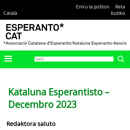
Eniru la poŝton
Reta
Català
butiko
Kataluna Esperantisto –
Decembro 2023
Redaktora saluto