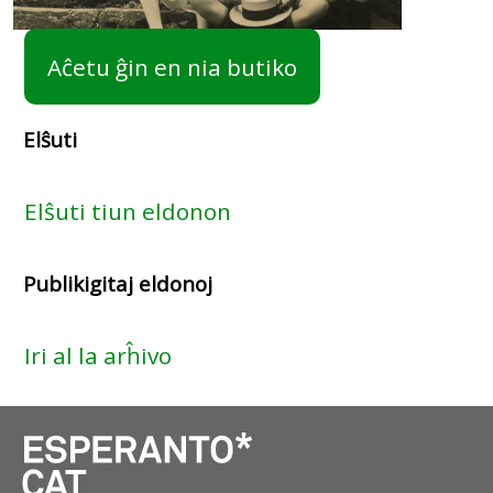
Aĉetu ĝin en nia butiko
Elŝuti
Elŝuti tiun eldonon
Publikigitaj eldonoj
Iri al la arĥivo