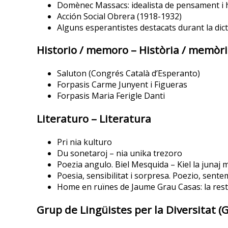
Domènec Massacs: idealista de pensament i h
Acción Social Obrera (1918-1932)
Alguns esperantistes destacats durant la dic
Historio / memoro – Història / memòr
Saluton (Congrés Català d’Esperanto)
Forpasis Carme Junyent i Figueras
Forpasis Maria Ferigle Danti
Literaturo – Literatura
Pri nia kulturo
Du sonetaroj – nia unika trezoro
Poezia angulo. Biel Mesquida – Kiel la junaj 
Poesia, sensibilitat i sorpresa. Poezio, sent
Home en ruïnes de Jaume Grau Casas: la resti
Grup de Lingüistes per la Diversitat (G