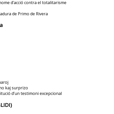
ome d’acció contra el totalitarisme
tadura de Primo de Rivera
ia
maroj
emo kaj surprizo
tució d’un testimoni excepcional
LIDI)