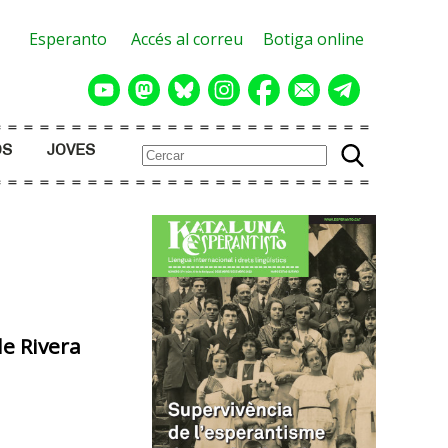
Esperanto
Accés al correu
Botiga online
OS
JOVES
de Rivera