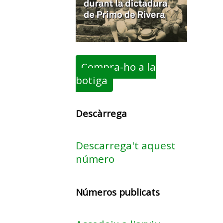
Compra-ho a la
botiga
Descàrrega
Descarrega't aquest
número
Números publicats