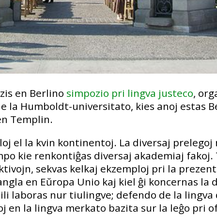
zis en Berlino
simpozio pri lingva justeco
, org
de la Humboldt-universitato, kies anoj estas 
en Templin.
j el la kvin kontinentoj. La diversaj prelegoj
po kie renkontiĝas diversaj akademiaj fakoj. 
tivojn, sekvas kelkaj ekzemploj pri la prezenti
 angla en Eŭropa Unio kaj kiel ĝi koncernas la
ili laboras nur tiulingve; defendo de la lingva 
en la lingva merkato bazita sur la leĝo pri o