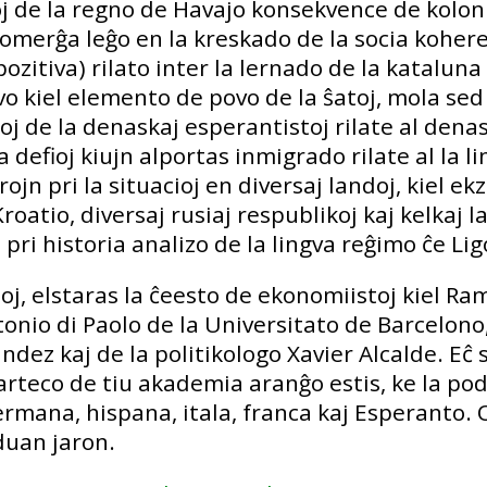
oj de la regno de Havajo konsekvence de koloni
ngvomerĝa leĝo en la kreskado de la socia koher
pozitiva) rilato inter la lernado de la kataluna 
ngvo kiel elemento de povo de la ŝatoj, mola se
j de la denaskaj esperantistoj rilate al dena
la defioj kiujn alportas inmigrado rilate al la l
ojn pri la situacioj en diversaj landoj, kiel e
atio, diversaj rusiaj respublikoj kaj kelkaj la
ri historia analizo de la lingva reĝimo ĉe Lig
oj, elstaras la ĉeesto de ekonomiistoj kiel R
tonio di Paolo de la Universitato de Barcelono,
dez kaj de la politikologo Xavier Alcalde. Eĉ s
parteco de tiu akademia aranĝo estis, ke la podi
germana, hispana, itala, franca kaj Esperanto. 
duan jaron.