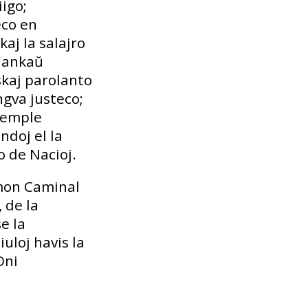
igo;
eco en
kaj la salajro
d ankaŭ
skaj parolanto
ingva justeco;
kzemple
ndoj el la
o de Nacioj.
amon Caminal
 de la
e la
uloj havis la
Oni