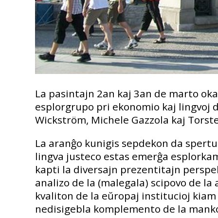
La pasintajn 2an kaj 3an de marto oka
esplorgrupo pri ekonomio kaj lingvoj 
Wickström, Michele Gazzola kaj Torst
La aranĝo kunigis sepdekon da spertulo
lingva justeco estas emerĝa esplorkam
kapti la diversajn prezentitajn perspek
analizo de la (malegala) scipovo de la
kvaliton de la eŭropaj institucioj kiam 
nedisigebla komplemento de la mankoj 