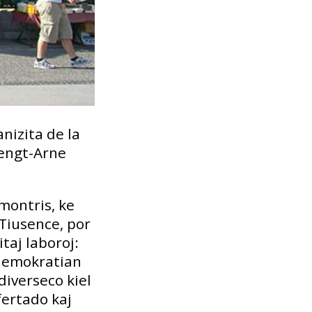
anizita de la
Bengt-Arne
 montris, ke
Tiusence, por
taj laboroj:
 demokratian
diverseco kiel
fertado kaj