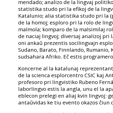
mendado; analizo de la lingvaj politik
statistika studo pri la efikoj de la li
Katalunio; alia statistika studo pri la (
de la homoj; esploro pri la rolo de li
malmola; komparo de la malsimilaj rolo
de naciaj lingvoj; diversaj analizoj pri 
oni ankaŭ prezentis socilingvajn esplor
Sudano, Barato, Finnlando, Rumanio, Kro
sudsahara Afriko. Eĉ estis programero p
Koncerne al la katalunaj reprezentant
de la scienca esplorcentro CSIC kaj An
profesoro pri lingvistiko Rubeno Fernán
laborlingvo estis la angla, unu el la a
eblecon prelegi en aliaj kvin lingvoj: 
antaŭvidas ke tiu evento okazos ĉiun 