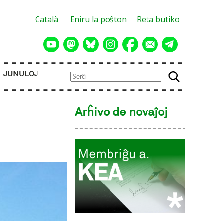
Català
Eniru la poŝton
Reta butiko
JUNULOJ
Arĥivo de novaĵoj