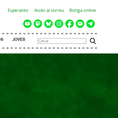
Esperanto
Accés al correu
Botiga online
OS
JOVES