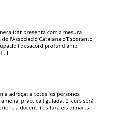
eneralitat presenta com a mesura
s de l’Associació Catalana d’Esperanto
ocupació i desacord profund amb
 […]
ínia adreçat a totes les persones
mena, pràctica i guiada. El curs serà
iència docent, i es farà els dimarts