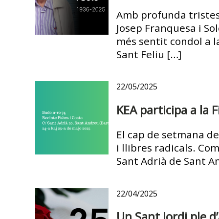
Amb profunda tristes
Josep Franquesa i Sol
més sentit condol a l
Sant Feliu […]
22/05/2025
KEA participa a la F
El cap de setmana del 
i llibres radicals. Co
Sant Adrià de Sant A
22/04/2025
Un Sant Jordi ple d’