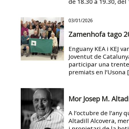
de 18.30 a 19.30, del 
03/01/2026
Zamenhofa tago 2
Enguany KEA i KEJ va
Joventut de Catalunya
participar una trent
premiats en l’Usona 
Mor Josep M. Altadi
A l’octubre de l’any q
Altadill Alcovera, me
i propietari de la boti