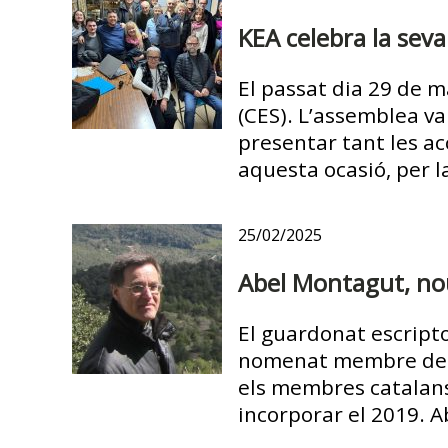
KEA celebra la sev
El passat dia 29 de m
(CES). L’assemblea va
presentar tant les ac
aquesta ocasió, per l
25/02/2025
Abel Montagut, no
El guardonat escripto
nomenat membre de l’
els membres catalans 
incorporar el 2019. A