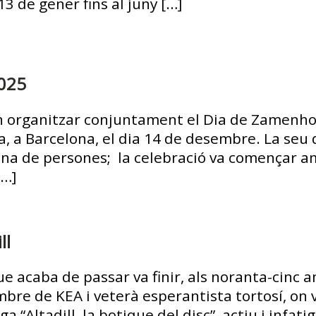
13 de gener fins al juny […]
025
n organitzar conjuntament el Dia de Zamenhof 
, a Barcelona, el dia 14 de desembre. La seu d
ena de persones; la celebració va començar a
[…]
ll
ue acaba de passar va finir, als noranta-cinc a
mbre de KEA i veterà esperantista tortosí, on
ga “Altadill, la botique del disc”, actiu i infat