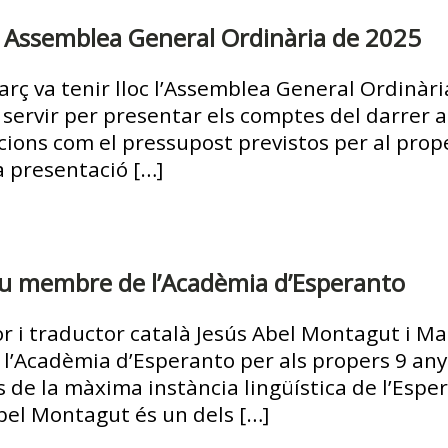
a Assemblea General Ordinària de 2025
arç va tenir lloc l’Assemblea General Ordinàr
 servir per presentar els comptes del darrer an
cions com el pressupost previstos per al prop
a presentació […]
u membre de l’Acadèmia d’Esperanto
r i traductor català Jesús Abel Montagut i Ma
Acadèmia d’Esperanto per als propers 9 anys.
de la màxima instància lingüística de l’Espera
bel Montagut és un dels […]