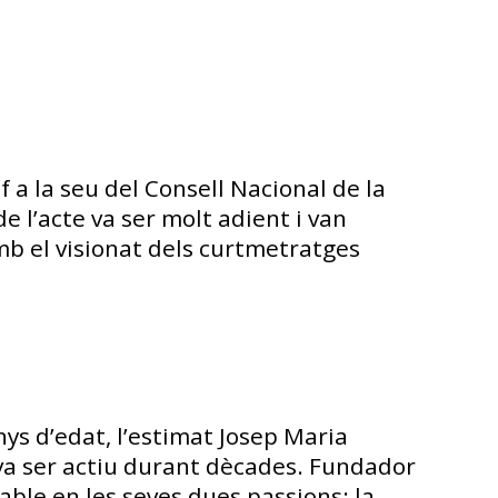
a la seu del Consell Nacional de la
e l’acte va ser molt adient i van
mb el visionat dels curtmetratges
nys d’edat, l’estimat Josep Maria
 va ser actiu durant dècades. Fundador
igable en les seves dues passions: la