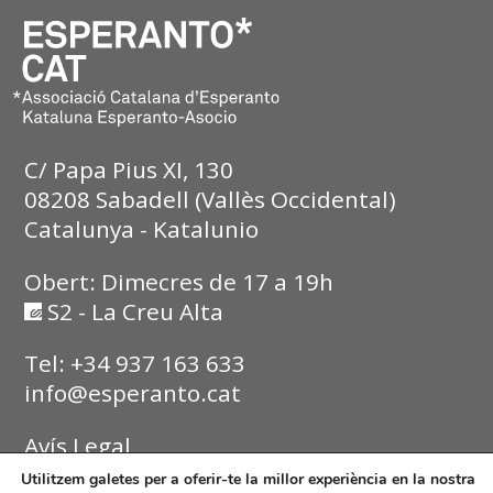
C/ Papa Pius XI, 130
08208 Sabadell (Vallès Occidental)
Catalunya - Katalunio
Obert: Dimecres de 17 a 19h
S2 - La Creu Alta
Tel: +34 937 163 633
info@esperanto.cat
Avís Legal
Utilitzem galetes per a oferir-te la millor experiència en la nostra