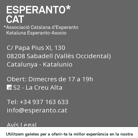
C/ Papa Pius XI, 130
08208 Sabadell (Vallès Occidental)
Catalunya - Katalunio
Obert: Dimecres de 17 a 19h
S2 - La Creu Alta
Tel: +34 937 163 633
info@esperanto.cat
Avís Legal
Utilitzem galetes per a oferir-te la millor experiència en la nostra