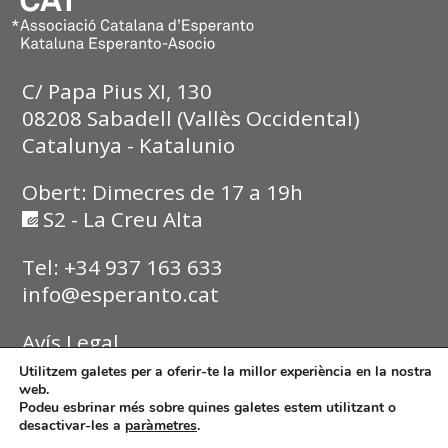
C/ Papa Pius XI, 130
08208 Sabadell (Vallès Occidental)
Catalunya - Katalunio
Obert: Dimecres de 17 a 19h
S2 - La Creu Alta
Tel: +34 937 163 633
info@esperanto.cat
Avís Legal
Utilitzem galetes per a oferir-te la millor experiència en la nostra
Política de Privadesa
web.
Podeu esbrinar més sobre quines galetes estem utilitzant o
desactivar-les a
paràmetres
.
Política de Cookies