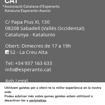
C/ Papa Pius XI, 130
08208 Sabadell (Vallès Occidental)
Catalunya - Katalunio
Obert: Dimecres de 17 a 19h
S2 - La Creu Alta
Tel: +34 937 163 633
info@esperanto.cat
Avís Legal
Utilitzem galetes per a oferir-te la millor experiència en la nostra
Política de Privadesa
web.
Podeu esbrinar més sobre quines galetes estem utilitzant o
desactivar-les a
paràmetres
.
Política de Cookies