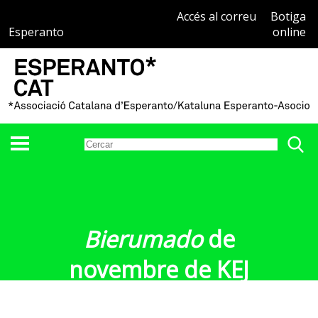
Accés al correu
Botiga
Esperanto
online
Bierumado
de
novembre de KEJ