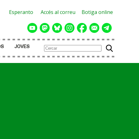
Esperanto
Accés al correu
Botiga online
OS
JOVES