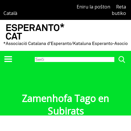
Eniru la poŝton
Reta
Català
butiko
Zamenhofa Tago en
Subirats