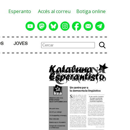
Esperanto
Accés al correu
Botiga online
OS
JOVES