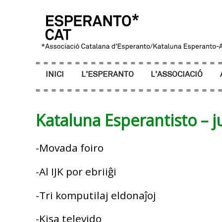
INICI
L’ESPERANTO
L’ASSOCIACIÓ
Kataluna Esperantisto – j
-Movada foiro
-Al IJK por ebriiĝi
-Tri komputilaj eldonaĵoj
-Kisa televido