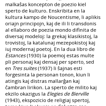
malkaŝas koncepton de poezio kiel
sperto de kulturo. Enskribita en la
kultura kampo de Noucentisme, li aplikis
oriajn principojn, kaj de ili li transdonis
al ellaboro de poezia mondo difinita de
diversaj modeloj: la grekaj klasikistoj, la
trovistoj, la katalunaj mezepokistoj kaj
iuj modernaj poetoj. En la dua libro de
Estances
(1930) la poemoj estas multe
pli personaj kaj densaj per sperto, sed
en
Tres suites
(1937) li ŝajnas esti
forgesinta la personan tonon, kiun li
atingis kaj distras mallarĝan kaj
ĉambran lirikon. La sperto de milito kaj
ekzilo okazigus la
Elegies de Bierville
(1943), ekspozicio de religiaj spertoj,