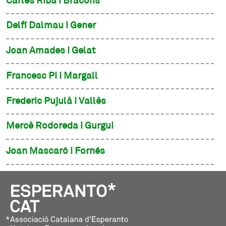
Carles Riba i Bracons
Delfí Dalmau i Gener
Joan Amades i Gelat
Francesc Pi i Margall
Frederic Pujulà i Vallès
Mercè Rodoreda i Gurgui
Joan Mascaró i Fornés