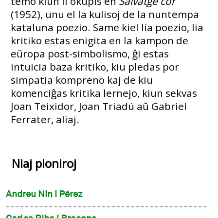
temo kiun li okupis en
Salvatge cor
(1952), unu el la kulisoj de la nuntempa
kataluna poezio. Same kiel lia poezio, lia
kritiko estas enigita en la kampon de
eŭropa post-simbolismo, ĝi estas
intuicia baza kritiko, kiu pledas por
simpatia kompreno kaj de kiu
komenciĝas kritika lernejo, kiun sekvas
Joan Teixidor, Joan Triadú aŭ Gabriel
Ferrater, aliaj.
Niaj pioniroj
Andreu Nin i Pérez