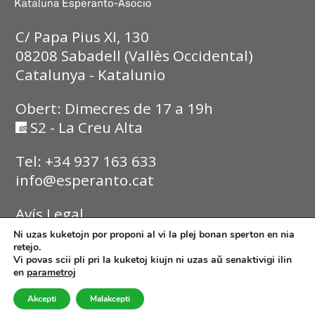
C/ Papa Pius XI, 130
08208 Sabadell (Vallès Occidental)
Catalunya - Katalunio
Obert: Dimecres de 17 a 19h
S2 - La Creu Alta
Tel: +34 937 163 633
info@esperanto.cat
Avís Legal
Ni uzas kuketojn por proponi al vi la plej bonan sperton en nia
Política de Privadesa
retejo.
Vi povas scii pli pri la kuketoj kiujn ni uzas aŭ senaktivigi ilin
en
parametroj
Política de Cookies
Akcepti
Malakcepti