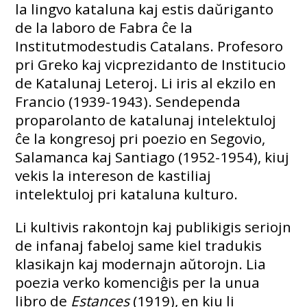
la lingvo kataluna kaj estis daŭriganto
de la laboro de Fabra ĉe la
Institutmodestudis Catalans. Profesoro
pri Greko kaj vicprezidanto de Institucio
de Katalunaj Leteroj. Li iris al ekzilo en
Francio (1939-1943). Sendependa
proparolanto de katalunaj intelektuloj
ĉe la kongresoj pri poezio en Segovio,
Salamanca kaj Santiago (1952-1954), kiuj
vekis la intereson de kastiliaj
intelektuloj pri kataluna kulturo.
Li kultivis rakontojn kaj publikigis seriojn
de infanaj fabeloj same kiel tradukis
klasikajn kaj modernajn aŭtorojn. Lia
poezia verko komenciĝis per la unua
libro de
Estances
(1919), en kiu li