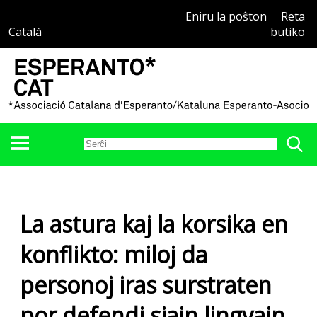
Eniru la poŝton
Reta
Català
butiko
La astura kaj la korsika en
konflikto: miloj da
personoj iras surstraten
por defendi siajn lingvajn