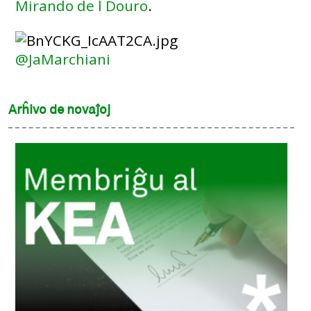
Mirando de l Douro
.
@JaMarchiani
Arĥivo de novaĵoj