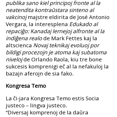
publika sano kiel principoj fronte al la
neatendita kontraŭstara sinteno al
vakcinoj
majstre eldirita de José Antonio
Vergara, la interesplena
Edukado al
repaciĝo:
Kanadaj lernejoj alfronte al la
indiĝena realo
de Mark Fettes kaj la
altscienca
Novaj teknikaj evoluoj por
bildigi procezojn je atoma kaj subatoma
niveloj
de Orlando Raola, kiu tre bone
sukcesis komprenigi eĉ al la nefakuloj la
bazajn aferojn de sia fako.
Kongresa Temo
La ĉi-jara Kongresa Temo estis Socia
justeco – lingva justeco.
“Diversaj komprenoj de la daŭra