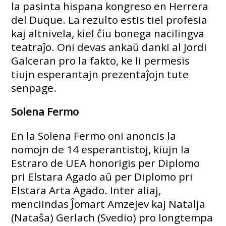
la pasinta hispana kongreso en Herrera
del Duque. La rezulto estis tiel profesia
kaj altnivela, kiel ĉiu bonega nacilingva
teatraĵo. Oni devas ankaŭ danki al Jordi
Galceran pro la fakto, ke li permesis
tiujn esperantajn prezentaĵojn tute
senpage.
Solena Fermo
En la Solena Fermo oni anoncis la
nomojn de 14 esperantistoj, kiujn la
Estraro de UEA honorigis per Diplomo
pri Elstara Agado aŭ per Diplomo pri
Elstara Arta Agado. Inter aliaj,
menciindas Ĵomart Amzejev kaj Natalja
(Nataŝa) Gerlach (Svedio) pro longtempa