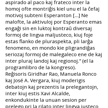
aspirado al paco kaj frateco inter la
homoj ofte montriĝis kiel unu el la ĉefaj
motivoj subteni Esperanton […] Ne
malofte, la aktivuloj por Esperanto emas
engaĝi sin en luktoj kontraŭ diversaj
formoj de lingva maljusteco, kiuj foje
estas flanko de pluraspekta, pli larĝa
fenomeno, en mondo kie pligrandiĝas
seriozaj formoj de malegaleco ene de kaj
inter pluraj landoj kaj regionoj.” (el la
programlibro de la kongreso).
Reĝisoris Giridhar Rao, Manuela Ronco
kaj José A. Vergara, kiuj moderigis
debatojn kaj prezentis la prelegantojn,
inter kiuj estis Xavi Alcalde,
enkondukinte la unuan sesion per
prelego pri la rilato inter lingva justeco