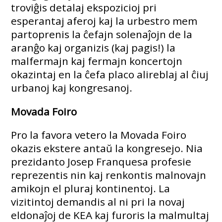
troviĝis detalaj ekspozicioj pri
esperantaj aferoj kaj la urbestro mem
partoprenis la ĉefajn solenaĵojn de la
aranĝo kaj organizis (kaj pagis!) la
malfermajn kaj fermajn koncertojn
okazintaj en la ĉefa placo alireblaj al ĉiuj
urbanoj kaj kongresanoj.
Movada Foiro
Pro la favora vetero la Movada Foiro
okazis ekstere antaŭ la kongresejo. Nia
prezidanto Josep Franquesa profesie
reprezentis nin kaj renkontis malnovajn
amikojn el pluraj kontinentoj. La
vizitintoj demandis al ni pri la novaj
eldonaĵoj de KEA kaj furoris la malmultaj