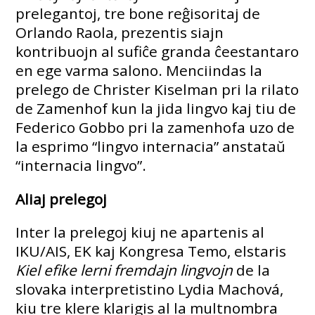
prelegantoj, tre bone reĝisoritaj de
Orlando Raola, prezentis siajn
kontribuojn al sufiĉe granda ĉeestantaro
en ege varma salono. Menciindas la
prelego de Christer Kiselman pri la rilato
de Zamenhof kun la jida lingvo kaj tiu de
Federico Gobbo pri la zamenhofa uzo de
la esprimo “lingvo internacia” anstataŭ
“internacia lingvo”.
Aliaj prelegoj
Inter la prelegoj kiuj ne apartenis al
IKU/AIS, EK kaj Kongresa Temo, elstaris
Kiel efike lerni fremdajn lingvojn
de la
slovaka interpretistino Lydia Machová,
kiu tre klere klarigis al la multnombra