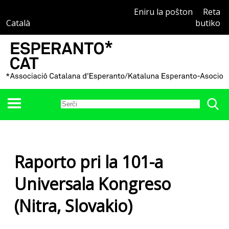
Eniru la poŝton
Reta
Català
butiko
Raporto pri la 101-a
Universala Kongreso
(Nitra, Slovakio)