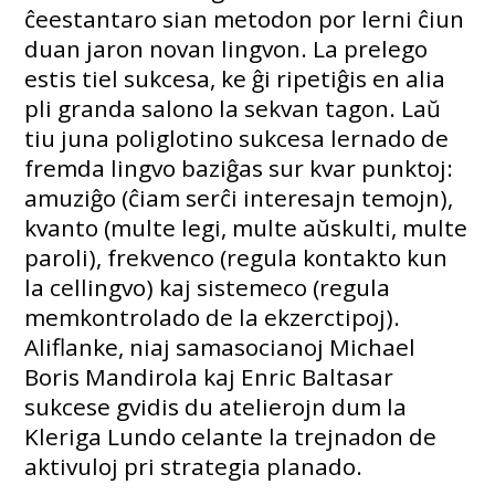
ĉeestantaro sian metodon por lerni ĉiun
duan jaron novan lingvon. La prelego
estis tiel sukcesa, ke ĝi ripetiĝis en alia
pli granda salono la sekvan tagon. Laŭ
tiu juna poliglotino sukcesa lernado de
fremda lingvo baziĝas sur kvar punktoj:
amuziĝo (ĉiam serĉi interesajn temojn),
kvanto (multe legi, multe aŭskulti, multe
paroli), frekvenco (regula kontakto kun
la cellingvo) kaj sistemeco (regula
memkontrolado de la ekzerctipoj).
Aliflanke, niaj samasocianoj Michael
Boris Mandirola kaj Enric Baltasar
sukcese gvidis du atelierojn dum la
Kleriga Lundo celante la trejnadon de
aktivuloj pri strategia planado.