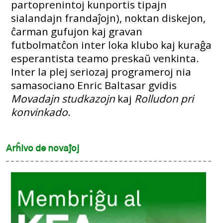
partoprenintoj kunportis tipajn
sialandajn frandaĵojn), noktan diskejon,
ĉarman gufujon kaj gravan
futbolmatĉon inter loka klubo kaj kuraĝa
esperantista teamo preskaŭ venkinta.
Inter la plej seriozaj programeroj nia
samasociano Enric Baltasar gvidis
Movadajn studkazojn
kaj
Rolludon pri
konvinkado
.
Arĥivo de novaĵoj