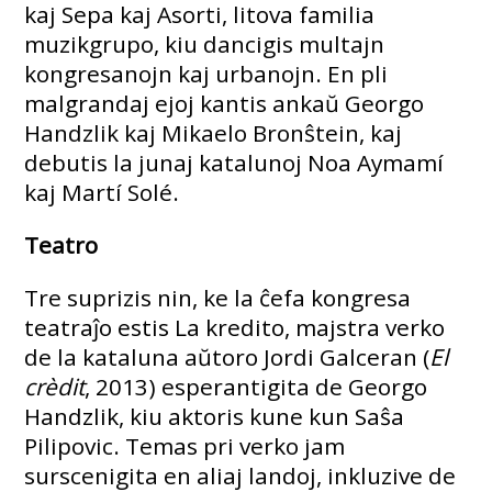
kaj Sepa kaj Asorti, litova familia
muzikgrupo, kiu dancigis multajn
kongresanojn kaj urbanojn. En pli
malgrandaj ejoj kantis ankaŭ Georgo
Handzlik kaj Mikaelo Bronŝtein, kaj
debutis la junaj katalunoj Noa Aymamí
kaj Martí Solé.
Teatro
Tre suprizis nin, ke la ĉefa kongresa
teatraĵo estis La kredito, majstra verko
de la kataluna aŭtoro Jordi Galceran (
El
crèdit
, 2013) esperantigita de Georgo
Handzlik, kiu aktoris kune kun Saŝa
Pilipovic. Temas pri verko jam
surscenigita en aliaj landoj, inkluzive de