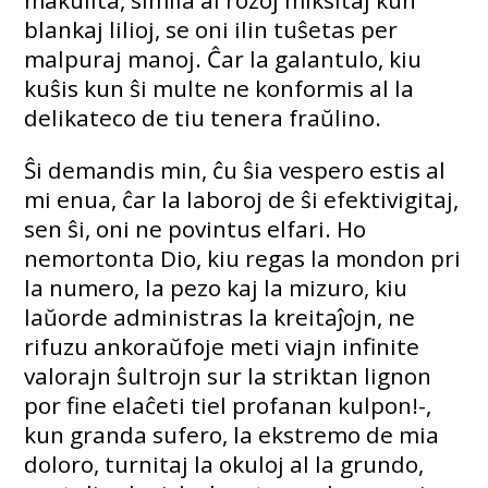
blankaj lilioj, se oni ilin tuŝetas per
malpuraj manoj. Ĉar la galantulo, kiu
kuŝis kun ŝi multe ne konformis al la
delikateco de tiu tenera fraŭlino.
Ŝi demandis min, ĉu ŝia vespero estis al
mi enua, ĉar la laboroj de ŝi efektivigitaj,
sen ŝi, oni ne povintus elfari. Ho
nemortonta Dio, kiu regas la mondon pri
la numero, la pezo kaj la mizuro, kiu
laŭorde administras la kreitaĵojn, ne
rifuzu ankoraŭfoje meti viajn infinite
valorajn ŝultrojn sur la striktan lignon
por fine elaĉeti tiel profanan kulpon!-,
kun granda sufero, la ekstremo de mia
doloro, turnitaj la okuloj al la grundo,