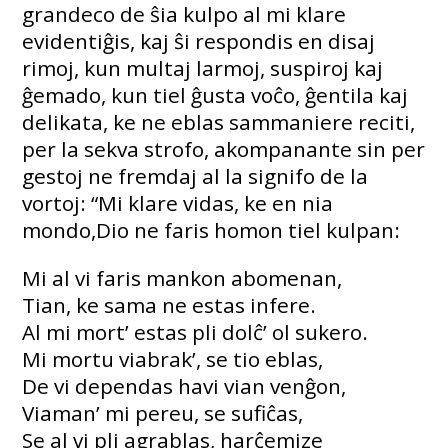
grandeco de ŝia kulpo al mi klare
evidentiĝis, kaj ŝi respondis en disaj
rimoj, kun multaj larmoj, suspiroj kaj
ĝemado, kun tiel ĝusta voĉo, ĝentila kaj
delikata, ke ne eblas sammaniere reciti,
per la sekva strofo, akompanante sin per
gestoj ne fremdaj al la signifo de la
vortoj: “Mi klare vidas, ke en nia
mondo,Dio ne faris homon tiel kulpan:
Mi al vi faris mankon abomenan,
Tian, ke sama ne estas infere.
Al mi mort’ estas pli dolĉ’ ol sukero.
Mi mortu viabrak’, se tio eblas,
De vi dependas havi vian venĝon,
Viaman’ mi pereu, se sufiĉas,
Se al vi pli agrablas, harĉemize