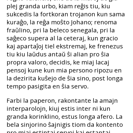
plej granda urbo, kiam reĝis tiu, kiu
sukcedis la fortkoran trojanon kun sama
kuraĝo, la reĝa moŝto Johano; renoma
fraŭlino, pri la beleco senegala, pri la
saĝeco supera al la ceteraj, kun gracio
kaj apartaĵoj tiel ekstremaj, ke frenezus
tiu kiu laŭdus antaŭ ŝi alian pro ŝia
propra valoro, decidis, ke miaj lacaj
pensoj kune kun mia persono ripozu en
la dezirita kuŝejo de ŝia sino, post longa
tempo pasigita en ŝia servo.
Farbi la paperon, rakontante la amajn
interparolojn, kiuj estis inter ni kun
granda korinklino, estus longa afero. La
bela sinjorino ŝajnigis tiom da kontento
pro miaj estintaj servoj kaj estantaj