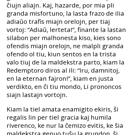
ĉiujn aliajn. Kaj, hazarde, por mia pli
granda misfortuno, la lasta frazo de ilia
adiaŭo trafis miajn orelojn, per tiaj
vortoj: “Adiaŭ, lerteta!”, finante la lastan
silabon per malhonesta kiso, kies sono
ofendis miajn orelojn, ne malpli granda
ofendo ol tiu, kiun sentos en la trista
valo tiuj de la maldekstra parto, kiam la
Redemptoro diros al ili: “Iru, damnitoj,
en la eternan fajron!”, kiam en justa
verdikto, en ĉi tiu mondo, Li prononcos
siajn lastajn vortojn.
Kiam la tiel amata enamigito ekiris, ŝi
regalis lin per tiel gracia kaj humila
riverenco, ke nur la ĉemizo evitis, ke ŝia
maldekstra genuo tuŝu la grundon, ŝi