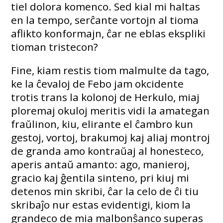
tiel dolora komenco. Sed kial mi haltas
en la tempo, serĉante vortojn al tioma
aflikto konformajn, ĉar ne eblas ekspliki
tioman tristecon?
Fine, kiam restis tiom malmulte da tago,
ke la ĉevaloj de Febo jam okcidente
trotis trans la kolonoj de Herkulo, miaj
ploremaj okuloj meritis vidi la amategan
fraŭlinon, kiu, elirante el ĉambro kun
gestoj, vortoj, brakumoj kaj aliaj montroj
de granda amo kontraŭaj al honesteco,
aperis antaŭ amanto: ago, manieroj,
gracio kaj ĝentila sinteno, pri kiuj mi
detenos min skribi, ĉar la celo de ĉi tiu
skribaĵo nur estas evidentigi, kiom la
grandeco de mia malbonŝanco superas