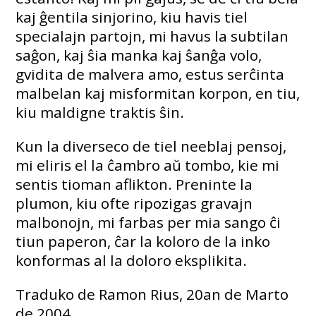
kaj ĝentila sinjorino, kiu havis tiel
specialajn partojn, mi havus la subtilan
saĝon, kaj ŝia manka kaj ŝanĝa volo,
gvidita de malvera amo, estus serĉinta
malbelan kaj misformitan korpon, en tiu,
kiu maldigne traktis ŝin.
Kun la diverseco de tiel neeblaj pensoj,
mi eliris el la ĉambro aŭ tombo, kie mi
sentis tioman aflikton. Preninte la
plumon, kiu ofte ripozigas gravajn
malbonojn, mi farbas per mia sango ĉi
tiun paperon, ĉar la koloro de la inko
konformas al la doloro eksplikita.
Traduko de Ramon Rius, 20an de Marto
de 2004.