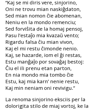
“Kaj se mi diris vere, sinjorino,
Oni ne trovu mian naskiĝdaton,
Sed mian nomon ĉie abomenan,
Neniu en la mondo remenciu;
Sed forviŝita de la homaj pensoj,
Pasu l’estaĵo mia kvazaŭ vento;
Rigardu falsa ĉiu mian vivon,
Kaj el mi restu ĉimonde nenio.
Kaj, se hazarde, iom el ĝi restas,
Estu manĝaĵo por sovaĝaj bestoj:
Ĉiu el ili prenu etan parton,
En nia mondo mia tombo ĉie
Estu, kaj mia karn’ nenie restu,
Kaj min neniam oni revivigu.”
La renoma sinjorino eksciis per la
dolorigita stilo de miaj vortoj, ke la