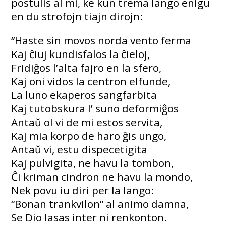
postulis al mi, ke kun trema lango enigu
en du strofojn tiajn dirojn:
“Haste sin movos norda vento ferma
Kaj ĉiuj kundisfalos la ĉieloj,
Fridiĝos l’alta fajro en la sfero,
Kaj oni vidos la centron elfunde,
La luno ekaperos sangfarbita
Kaj tutobskura l’ suno deformiĝos
Antaŭ ol vi de mi estos servita,
Kaj mia korpo de haro ĝis ungo,
Antaŭ vi, estu dispecetigita
Kaj pulvigita, ne havu la tombon,
Ĉi kriman cindron ne havu la mondo,
Nek povu iu diri per la lango:
“Bonan trankvilon” al animo damna,
Se Dio lasas inter ni renkonton.