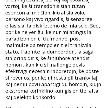
vortoj, ke ŝi transdonis sian tutan
esencon al mi: ĉion, kio al ŝia volo,
persono kaj vivo rigardis, ŝi senzorge
ellasis al la diskretemo de mia scio. Sed,
por ke ne veriĝu, ke nur mi atingis la
paradizon en ĉi tiu mondo, post
malmulte da tempo en tiel trankvila
stato, frapinte la dompordon, la saĝa
sinjorino diris, ke ŝi tiuhore atendis
homon , kun kiu ŝi mallonge devis
efektivigi necesajn laboretojn, ke poste
ŝi revenos, por ke ni restu pli trankvilaj
kaj neniu povu apartigi du homojn, kiujn
ekstrema korinklino kunigis en tiel alta
kaj delekta konkordo.