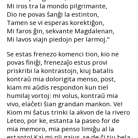
Mi iros tra la mondo pilgrimante,
Dio ne povas ŝanĝi la estinton,
Tamen se vi esperas korektiĝon,
Mi faros ĝin, sekvante Magdalenan,
Mi lavos viajn piedojn per larmoj.”
Se estas frenezo komenci tion, kio ne
povas finiĝi, frenezaĵo estus provi
priskribi la kontrastojn, kiuj batalis
kontraŭ mia dolorigita menso, post,
kiam mi aŭdis respondon kun tiel
humilaj vortoj: mi volus, kontraŭ mia
vivo, elaĉeti ŝian grandan mankon. Ve!
Kiom mi ŝatus trinki la akvon de la rivero
Leteo, por ke, estanta la paseo for de
mia memoro, mia penso limiĝu al la
estanto! Kaj mi pli gajus, se de ĉi tiu bela