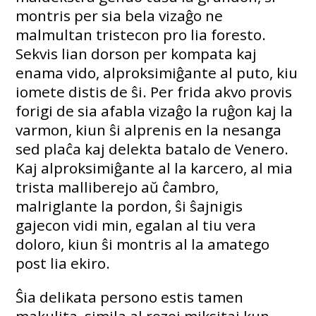
montris per sia bela vizaĝo ne
malmultan tristecon pro lia foresto.
Sekvis lian dorson per kompata kaj
enama vido, alproksimiĝante al puto, kiu
iomete distis de ŝi. Per frida akvo provis
forigi de sia afabla vizaĝo la ruĝon kaj la
varmon, kiun ŝi alprenis en la nesanga
sed plaĉa kaj delekta batalo de Venero.
Kaj alproksimiĝante al la karcero, al mia
trista malliberejo aŭ ĉambro,
malriglante la pordon, ŝi ŝajnigis
gajecon vidi min, egalan al tiu vera
doloro, kiun ŝi montris al la amatego
post lia ekiro.
Ŝia delikata persono estis tamen
makulita, simila al rozoj miksitaj kun