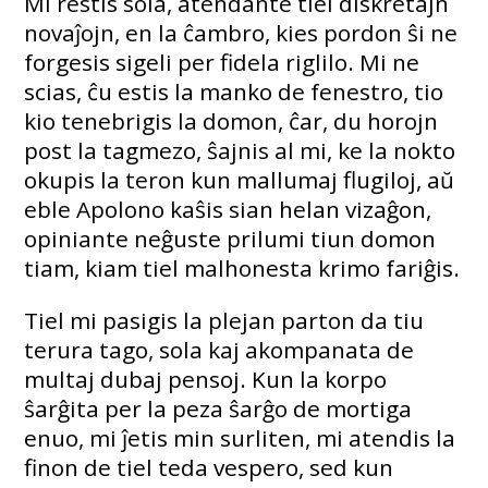
Mi restis sola, atendante tiel diskretajn
novaĵojn, en la ĉambro, kies pordon ŝi ne
forgesis sigeli per fidela riglilo. Mi ne
scias, ĉu estis la manko de fenestro, tio
kio tenebrigis la domon, ĉar, du horojn
post la tagmezo, ŝajnis al mi, ke la nokto
okupis la teron kun mallumaj flugiloj, aŭ
eble Apolono kaŝis sian helan vizaĝon,
opiniante neĝuste prilumi tiun domon
tiam, kiam tiel malhonesta krimo fariĝis.
Tiel mi pasigis la plejan parton da tiu
terura tago, sola kaj akompanata de
multaj dubaj pensoj. Kun la korpo
ŝarĝita per la peza ŝarĝo de mortiga
enuo, mi ĵetis min surliten, mi atendis la
finon de tiel teda vespero, sed kun