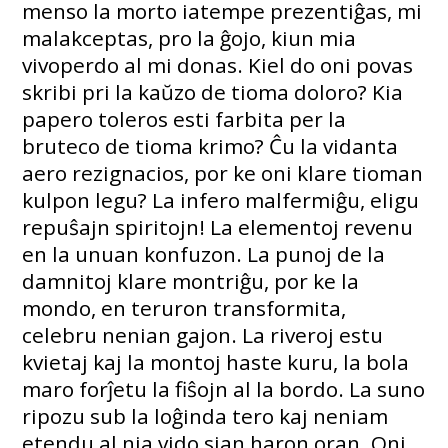
menso la morto iatempe prezentiĝas, mi
malakceptas, pro la ĝojo, kiun mia
vivoperdo al mi donas. Kiel do oni povas
skribi pri la kaŭzo de tioma doloro? Kia
papero toleros esti farbita per la
bruteco de tioma krimo? Ĉu la vidanta
aero rezignacios, por ke oni klare tioman
kulpon legu? La infero malfermiĝu, eligu
repuŝajn spiritojn! La elementoj revenu
en la unuan konfuzon. La punoj de la
damnitoj klare montriĝu, por ke la
mondo, en teruron transformita,
celebru nenian gajon. La riveroj estu
kvietaj kaj la montoj haste kuru, la bola
maro forĵetu la fiŝojn al la bordo. La suno
ripozu sub la loĝinda tero kaj neniam
etendu al nia vido sian haron oran. Oni