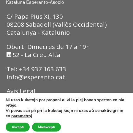
C/ Papa Pius XI, 130
08208 Sabadell (Vallès Occidental)
Catalunya - Katalunio
Obert: Dimecres de 17 a 19h
S2 - La Creu Alta
Tel: +34 937 163 633
info@esperanto.cat
Avís Legal
Ni uzas kuketojn por proponi al vi la plej bonan sperton en nia
Política de Privadesa
retejo.
Vi povas scii pli pri la kuketoj kiujn ni uzas aŭ senaktivigi ilin
en
parametroj
Política de Cookies
Akcepti
Malakcepti