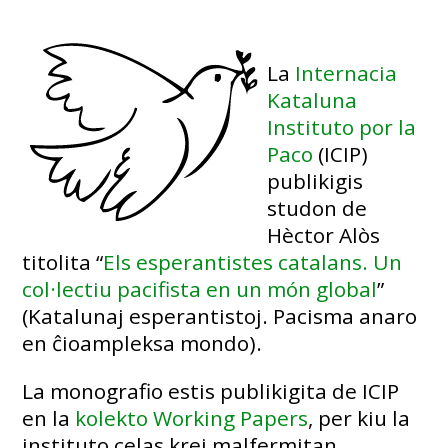
La
Internacia
Kataluna
Instituto por la
Paco
(ICIP)
publikigis
studon de
Hèctor Alòs
titolita “
Els esperantistes catalans. Un
col·lectiu pacifista en un món global
”
(Katalunaj esperantistoj. Pacisma anaro
en ĉioampleksa mondo).
La monografio estis publikigita de ICIP
en la
kolekto Working Papers
, per kiu la
instituto celas krei malfermitan